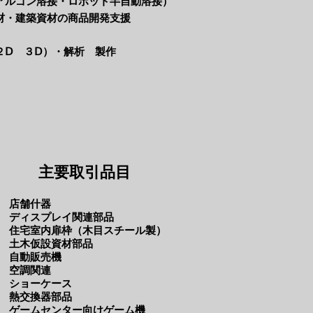
溶接・ロボット半自動溶接）
材・建築資材の商品開発支援
２Ⅾ ３Ⅾ）・解析 製作
​主要取引品目
店舗什器
ディスプレイ関連部品
住宅室内扉枠（木目スチール製）
土木仮設資材部品
自動販売機
空調関連
ショーケース
熱交換器部品
ゲームセンター向けゲーム機