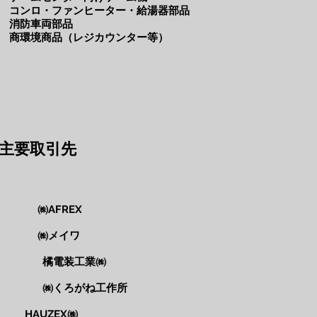
コンロ・ファンヒーター・給湯器部品
消防車両部品
商環境商品（レジカウンター等）
​主要取引先
㈱AFREX
㈱メイワ
工業
㈱
ね工作所
EX㈱