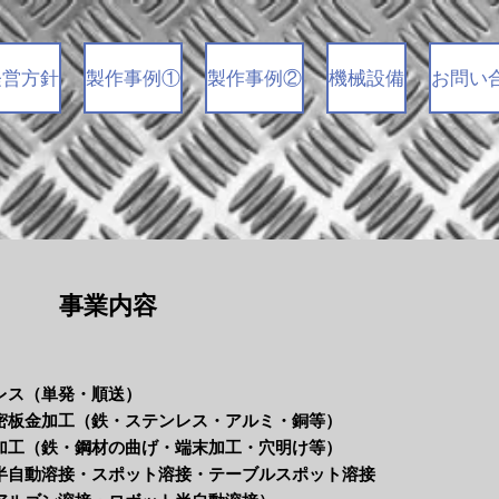
経営方針
製作事例①
製作事例②
機械設備
お問い
​事業内容
レス（単発・順送）
密板金加工（鉄・ステンレス・アルミ・銅等）
プ加工（鉄・鋼材の曲げ・端末加工・穴明け等）
半自動溶接・スポット溶接・テーブルスポット溶接