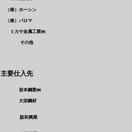
​
ーシン
​
ロマ
​
属工業㈱
他
​主要仕入先
岩本鋼業㈱
鋼材
阪和興業