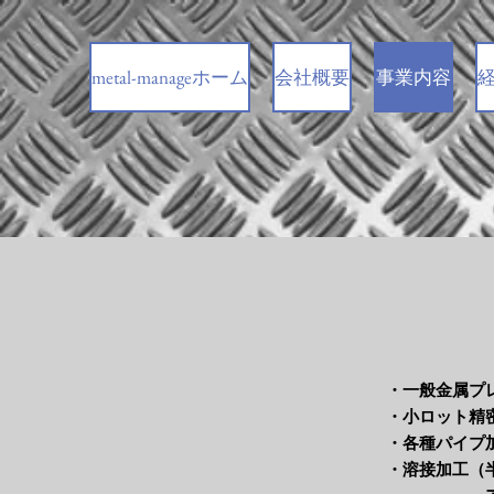
metal-manageホーム
会社概要
事業内容
・一般金属プ
・小ロット精
​・各種パイ
・溶接加工（